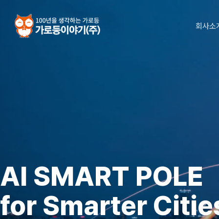
Skip
to
회사소
main
content
AI SMART POLE
for Smarter Citie