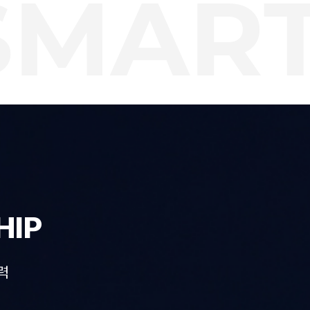
MART 
HIP
력