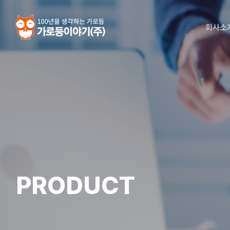
Skip
to
회사소
main
content
PRODUCT