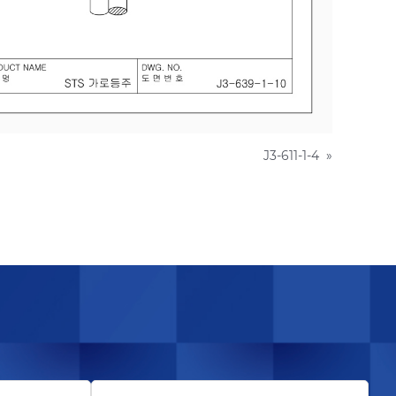
J3-611-1-4
»