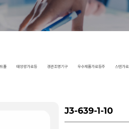
트폴
태양광가로등
경관조명기구
우수제품가로등주
스텐가로
J3-639-1-10